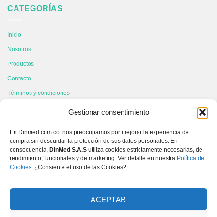
CATEGORÍAS
Inicio
Nosotros
Productos
Contacto
Términos y condiciones
Gestionar consentimiento
CONTÁCTANOS
En Dinmed.com.co nos preocupamos por mejorar la experiencia de
compra sin descuidar la protección de sus datos personales. En
604 6049931
consecuencia,
DinMed S.A.S
utiliza cookies estrictamente necesarias, de
rendimiento, funcionales y de marketing. Ver detalle en nuestra
Política de
3167443060
Cookies
. ¿Consiente el uso de las Cookies?
info@dinmed.com.co
Calle 66 # 43-02 Local 107 Itagui, Antioquia, Colombia
ACEPTAR