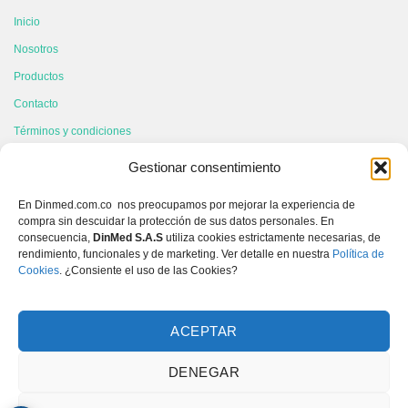
Inicio
Nosotros
Productos
Contacto
Términos y condiciones
Gestionar consentimiento
CONTÁCTANOS
En Dinmed.com.co nos preocupamos por mejorar la experiencia de
compra sin descuidar la protección de sus datos personales. En
604 6049931
consecuencia,
DinMed S.A.S
utiliza cookies estrictamente necesarias, de
rendimiento, funcionales y de marketing. Ver detalle en nuestra
Política de
3167443060
Cookies
. ¿Consiente el uso de las Cookies?
info@dinmed.com.co
Calle 66 # 43-02 Local 107 Itagui, Antioquia, Colombia
ACEPTAR
DENEGAR
Copyright Dinmed
- 2023. Todos los