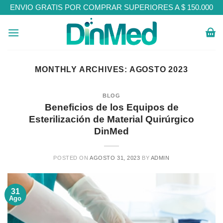
Skip
ENVIO GRATIS POR COMPRAR SUPERIORES A $ 150.000
to
content
MONTHLY ARCHIVES:
AGOSTO 2023
BLOG
Beneficios de los Equipos de
Esterilización de Material Quirúrgico
DinMed
POSTED ON
AGOSTO 31, 2023
BY
ADMIN
31
Ago